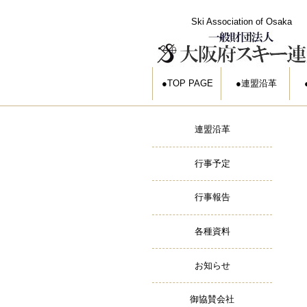
Ski Association of Osaka
TOP PAGE
連盟沿革
連盟沿革
行事予定
行事報告
各種資料
お知らせ
御協賛会社