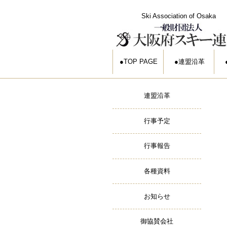
Ski Association of Osaka
TOP PAGE
連盟沿革
連盟沿革
行事予定
行事報告
各種資料
お知らせ
御協賛会社