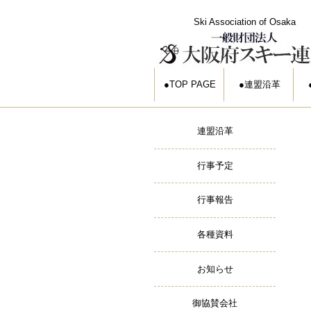
Ski Association of Osaka
TOP PAGE
連盟沿革
連盟沿革
行事予定
行事報告
各種資料
お知らせ
御協賛会社